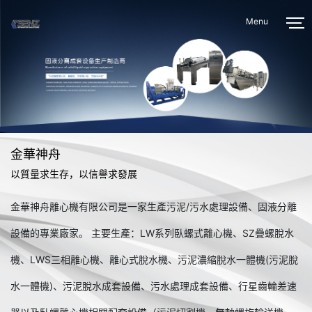
Menu
金華神舟
以質量求生存，以信譽求發展
金華神舟離心機有限公司是一家生產污泥/污水處理設備、固液分離
設備的專業廠家。 主要生產：LW系列臥螺式離心機、SZ疊螺脫水
機、LWS三相離心機、離心式脫水機、污泥濃縮脫水一體機(污泥脫
水一體機)、污泥脫水成套設備、污水處理成套設備、行星齒輪差速