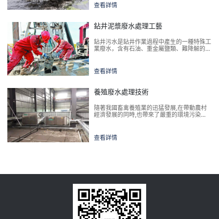
查看詳情
鉆井泥漿廢水處理工藝
鉆井污水是鉆井作業過程中產生的一種特殊工
業廢水，含有石油、重金屬鹽類、難降解的有
機物、泥沙、細菌等有毒有害物質，具有復雜
性、多變性、分散性等特點，其呈黑褐色不透
明的膠體狀態，有濃厚的刺鼻氣味和腐臭味.
查看詳情
臭氧催化氧化技術由于具有能耗低、降解效率
高和不造成二次污染等優點
養殖廢水處理技術
隨著我國畜禽養殖業的迅猛發展,在帶動農村
經濟發展的同時,也帶來了嚴重的環境污染問
題.養殖廢水凈化的瓶頸即為大量高濃度
NH4+-N的去除,因高濃度NH4+-N會對植物
產生毒害作用
查看詳情